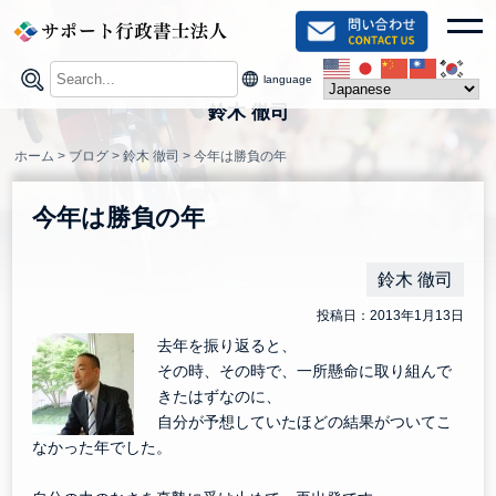
Skip
toggl
to
content
language
鈴木 徹司
ホーム
>
ブログ
>
鈴木 徹司
>
今年は勝負の年
今年は勝負の年
鈴木 徹司
投稿日：2013年1月13日
去年を振り返ると、
その時、その時で、一所懸命に取り組んで
きたはずなのに、
自分が予想していたほどの結果がついてこ
なかった年でした。