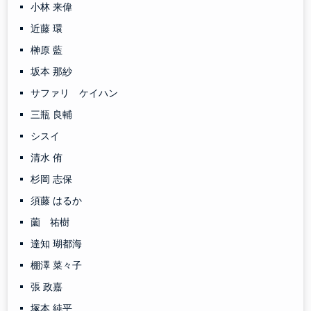
小林 来偉
近藤 環
榊原 藍
坂本 那紗
サファリ ケイハン
三瓶 良輔
シスイ
清水 侑
杉岡 志保
須藤 はるか
薗 祐樹
達知 瑚都海
棚澤 菜々子
張 政嘉
塚本 純平