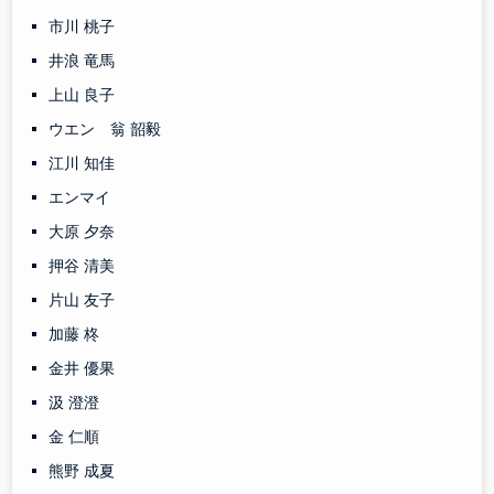
市川 桃子
井浪 竜馬
上山 良子
ウエン 翁 韶毅
江川 知佳
エンマイ
大原 夕奈
押谷 清美
片山 友子
加藤 柊
金井 優果
汲 澄澄
金 仁順
熊野 成夏