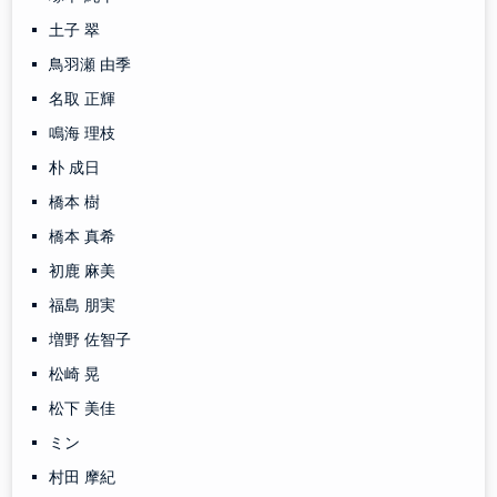
土子 翠
鳥羽瀬 由季
名取 正輝
鳴海 理枝
朴 成日
橋本 樹
橋本 真希
初鹿 麻美
福島 朋実
増野 佐智子
松崎 晃
松下 美佳
ミン
村田 摩紀