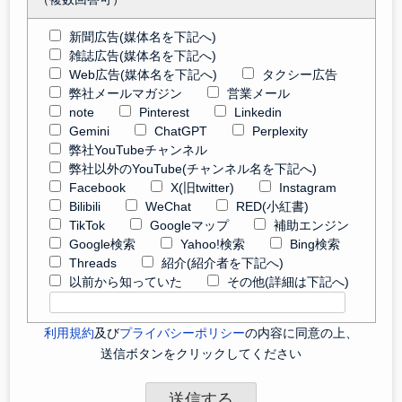
新聞広告(媒体名を下記へ)
雑誌広告(媒体名を下記へ)
Web広告(媒体名を下記へ)
タクシー広告
弊社メールマガジン
営業メール
note
Pinterest
Linkedin
Gemini
ChatGPT
Perplexity
弊社YouTubeチャンネル
弊社以外のYouTube(チャンネル名を下記へ)
Facebook
X(旧twitter)
Instagram
Bilibili
WeChat
RED(小紅書)
TikTok
Googleマップ
補助エンジン
Google検索
Yahoo!検索
Bing検索
Threads
紹介(紹介者を下記へ)
以前から知っていた
その他(詳細は下記へ)
利用規約
及び
プライバシーポリシー
の内容に同意の上、
送信ボタンをクリックしてください