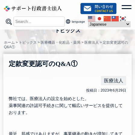
Skip
toggl
to
content
language
トピックス
ホーム
>
トピックス
>
医療機器・化粧品・薬局
>
医療法人
>
定款変更認可の
Q&A①
定款変更認可のQ&A①
医療法人
投稿日：2023年6月29日
弊社では、医療法人の設立を始めとした、
薬事関連の許認可手続きに関して幅広いサービスを提供して
おります。
最近、肌感ではありますが、事業継承の動きが増加してきて