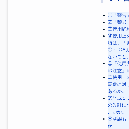
①「警告
②「禁忌
③使用経
④使用上
項は、「
①PTC
ないこと
⑤「使用
の注意」
⑥使用上
事象に対
あるか。
⑦平成１
の改訂に
よいか。
⑧承認も
か。