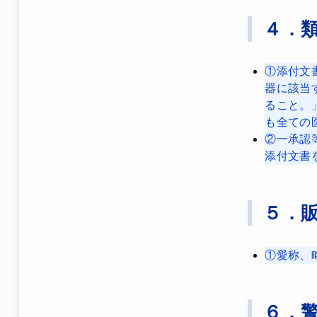
４．
①添付文
器に該当
ること。
も全ての
②一承認
添付文書
５．
①愛称、
６．