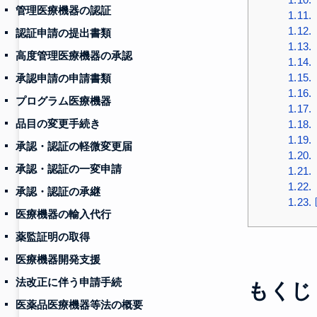
管理医療機器の認証
1.11.
1.12.
認証申請の提出書類
1.13.
高度管理医療機器の承認
1.14.
1.15.
承認申請の申請書類
1.16.
プログラム医療機器
1.17.
品目の変更手続き
1.18.
1.19.
承認・認証の軽微変更届
1.20.
承認・認証の一変申請
1.21.
1.22.
承認・認証の承継
1.23.
医療機器の輸入代行
薬監証明の取得
医療機器開発支援
法改正に伴う申請手続
もくじ
医薬品医療機器等法の概要