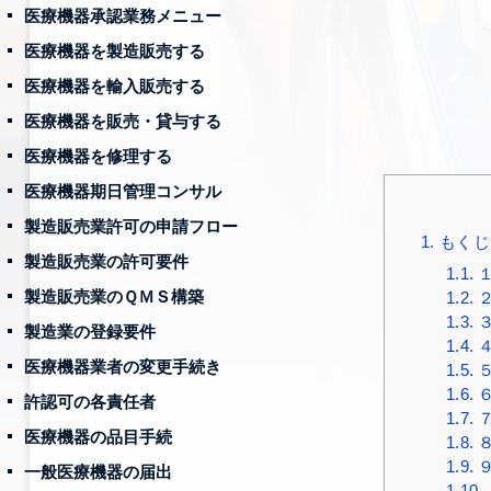
医療機器承認業務メニュー
医療機器を製造販売する
医療機器を輸入販売する
医療機器を販売・貸与する
医療機器を修理する
医療機器期日管理コンサル
製造販売業許可の申請フロー
1.
もくじ
製造販売業の許可要件
1.1.
製造販売業のＱＭＳ構築
1.2.
1.3.
３
製造業の登録要件
1.4.
４
医療機器業者の変更手続き
1.5.
1.6.
６
許認可の各責任者
1.7.
７
医療機器の品目手続
1.8.
８
1.9.
一般医療機器の届出
1.10.