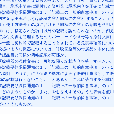
べき事項が大量となるものもあり、Ａ４で４枚（目安）の紙
場合、承認申請書に添付した資料又は承認内容を正確に記載
書記載要領課長通知の１．「記載上の一般的留意事項」の（
内容又は承認若しくは認証内容と同様の内容と すること。」
９）使用方法等」の項における「同様の内容」の意味を説明
書には、指定された項目以外の記載は認められないのか。例
て添付文書を管理するためのバーコードや番号等を添付文書
や一般に契約等で記載することとされている免責事項等につ
吸器のような機器については、呼吸回路等の付属品を本体に
承認品目と同様の簡略記載が可能か。
医療機器の添付文書は、可能な限り記載内容を統一すべきか
書記載要領課長通知の１．「記載上の一般的留意事項」の（
の原則」の（７）に「個別の機器によらず医療従事者として
項の記載は行わないこと。」とあるが、これに該当する記載
書記載要領課長通知の１．「記載上の一般的留意事項」の（
、どのようなものか。また、やむをえずそのような表現を使
書記載要領課長通知の１．「記載上の一般的留意事項」の（
どのようなものか。