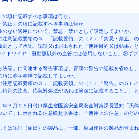
」の項に記載すべき事項は何か。
・禁止」の項に記載すべき事項は何か。
験のない適用について、禁忌・禁止として設定してよいか。
の注意記載要領の３．「記載要領」の（２）「禁忌・禁止」
原則として承認、認証又は届出された『使用目的又は効果』
Aガイドワイヤ：冠動脈以外の血管には使用しないこと。②ギ
。
方法等」に関連する警告事項は、冒頭の警告の記載を省略し
の項に赤字赤枠で記載してよいか。
の注意記載要領の３．「記載要領」の（１）「警告」の５）
し特別の注意、応急対処法があれば簡潔に記載すること。」
１年３月２５日付け厚生省医薬安全局安全対策課長通知「天
ついて」に示される注意喚起文書は、「使用上の注意」のど
しくは認証（届出）の製品に、一部、単回使用の製品が含ま