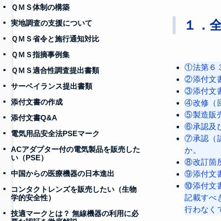
ＱＭＳ体制の構築
１．
実地調査の支援について
ＱＭＳ省令と施行通知対比
ＱＭＳ指摘事例集
①法第６
ＱＭＳ適合性調査提出書類
②添付文
サーベイランス提出書類
③添付文
添付文書の作成
④改修（
⑤製造販
添付文書Q&A
⑥承認及
電気用品安全法PSEマーク
⑦承認（
ACアダプター付の電気製品を販売した
か。
い（PSE）
⑧改訂箇
中国からの医療機器の日本進出
⑨添付文
⑩添付文
コンタクトレンズを販売したい（生物
学的安全性）
記載すべ
行わなく
技適マークとは？ 無線機器の利用に必