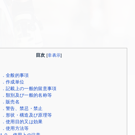
目次
[
非表示
]
１．全般的事項
２．作成単位
．記載上の一般的留意事項
．類別及び一般的名称等
５．販売名
．警告、禁忌・禁止
．形状・構造及び原理等
．使用目的又は効果
９．使用方法等
１０．使用上の注意