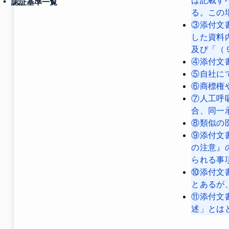
は記載す
認証基準一覧
る。この
③添付文
した資料
及び「（
④添付文
⑤自社に
⑥商標権
⑦人工呼
合、同一
⑧類似の
⑨添付文
の注意』
られる事
⑩添付文
とあるが
⑪添付文
述」とは