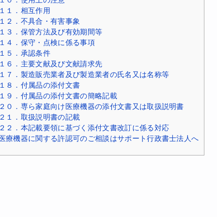
１１．相互作用
１２．不具合・有害事象
１３．保管方法及び有効期間等
１４．保守・点検に係る事項
１５．承認条件
１６．主要文献及び文献請求先
１７．製造販売業者及び製造業者の氏名又は名称等
１８．付属品の添付文書
１９．付属品の添付文書の簡略記載
２０．専ら家庭向け医療機器の添付文書又は取扱説明書
２１．取扱説明書の記載
２２．本記載要領に基づく添付文書改訂に係る対応
医療機器に関する許認可のご相談はサポート行政書士法人へ