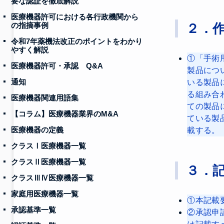
要な認証を徹底解説
医療機器許可における各行政機関から
の指摘事例
２．
令和7年薬機法改正のポイントをわかり
やすく解説
①「手術
医療機器許可・承認 Q&A
製品につ
通知
いる製品
る組み合
医療機器関連用語集
ての製品
【コラム】医療機器業界のM&A
ている製
医療機器の定義
載する。
クラスⅠ医療機器一覧
クラスⅡ医療機器一覧
３．
クラスⅢⅣ医療機器一覧
家庭用医療機器一覧
①本記載
承認基準一覧
②承認申