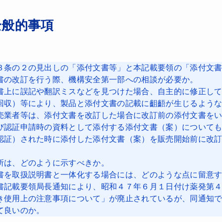
全般的事項
３条の２の見出しの「添付文書等」と本記載要領の「添付文
書の改訂を行う際、機構安全第一部への相談が必要か。
書上に誤記や翻訳ミスなどを見つけた場合、自主的に修正し
回収）等により、製品と添付文書の記載に齟齬が生じるよう
売業者等は、添付文書を改訂した場合に改訂前の添付文書を
び認証申請時の資料として添付する添付文書（案）について
認証）された時に添付した添付文書（案）を販売開始前に改
所は、どのように示すべきか。
書を取扱説明書と一体化する場合には、どのような点に留意
書記載要領局長通知により、昭和４７年６月１日付け薬発第
き使用上の注意事項について」が廃止されているが、同通知
て良いのか。