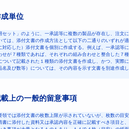
作成単位
用セット」のように、一承認等に複数の製品が存在し、注文
いては、添付文書の作成方法として以下の二通りのいずれが適
に対応した）添付文書を個別に作成する。例えば、一承認等
わせが７種類であれば、それぞれの組み合わせと整合した７種
について記載された１種類の添付文書を作成し、かつ、実際
品名及び数等）については、その内容を示す文書を別途作成
記載上の一般的留意事項
要領では添付文書の枚数上限が示されていないが、枚数の目
請書に添付した資料又は承認内容を正確に記載すべき項目と