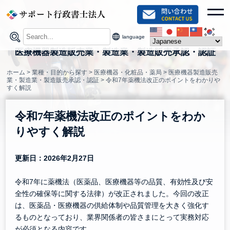
Skip
toggl
to
content
language
医療機器製造販売業・製造業・製造販売承認・認証
ホーム
>
業種・目的から探す
>
医療機器・化粧品・薬局
>
医療機器製造販売
業・製造業・製造販売承認・認証
>
令和7年薬機法改正のポイントをわかりや
すく解説
令和7年薬機法改正のポイントをわか
りやすく解説
更新日：2026年2月27日
令和7年に薬機法（医薬品、医療機器等の品質、有効性及び安
全性の確保等に関する法律）が改正されました。今回の改正
は、医薬品・医療機器の供給体制や品質管理を大きく強化す
るものとなっており、業界関係者の皆さまにとって実務対応
が必須となる内容です。