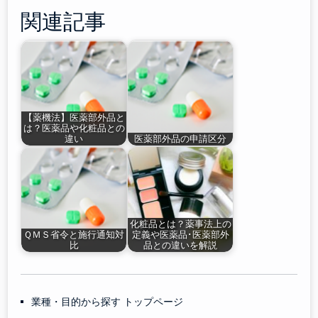
関連記事
【薬機法】医薬部外品と
は？医薬品や化粧品との
違い
医薬部外品の申請区分
化粧品とは？薬事法上の
ＱＭＳ省令と施行通知対
定義や医薬品･医薬部外
比
品との違いを解説
業種・目的から探す トップページ