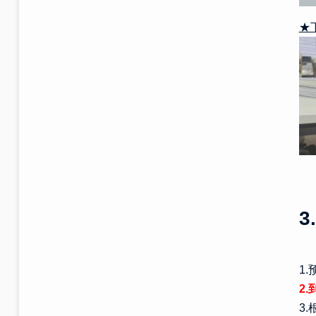
★
1
2
3