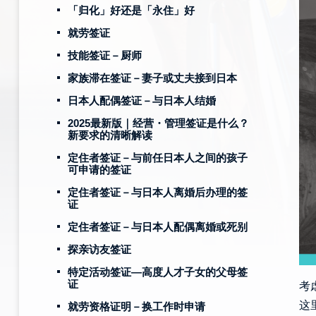
「归化」好还是「永住」好
就劳签证
技能签证－厨师
家族滞在签证－妻子或丈夫接到日本
日本人配偶签证－与日本人结婚
2025最新版｜经营・管理签证是什么？
新要求的清晰解读
定住者签证－与前任日本人之间的孩子
可申请的签证
定住者签证－与日本人离婚后办理的签
证
定住者签证－与日本人配偶离婚或死别
探亲访友签证
特定活动签证—高度人才子女的父母签
证
考
这
就劳资格证明－换工作时申请