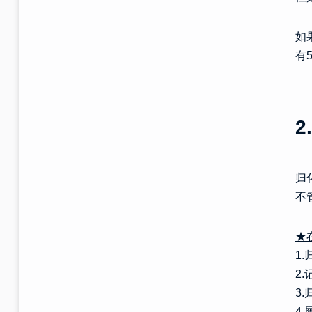
如
有
归
不
★
1
2
3
4