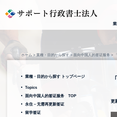
Skip
to
content
業
ホーム
>
業種・目的から探す
>
面向中国人的签证服务
>
業種・目的から探す トップページ
Topics
面向中国人的签证服务 TOP
更
永住－无需再更新签证
留学签证