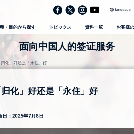
language
種・目的から探す
トピックス
資料一覧
お客様
面向中国人的签证服务
「归化」好还是「永住」好
「归化」好还是「永住」好
新日：2025年7月8日