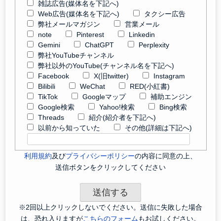
雑誌広告(媒体名を下記へ)
Web広告(媒体名を下記へ)
タクシー広告
弊社メールマガジン
営業メール
note
Pinterest
Linkedin
Gemini
ChatGPT
Perplexity
弊社YouTubeチャンネル
弊社以外のYouTube(チャンネル名を下記へ)
Facebook
X(旧twitter)
Instagram
Bilibili
WeChat
RED(小紅書)
TikTok
Googleマップ
補助エンジン
Google検索
Yahoo!検索
Bing検索
Threads
紹介(紹介者を下記へ)
以前から知っていた
その他(詳細は下記へ)
利用規約
及び
プライバシーポリシー
の内容に同意の上、
送信ボタンをクリックしてください
※2回以上クリックしないでください。送信に失敗した場合
は、恐れ入りますが
こちらのフォーム
もお試しください。