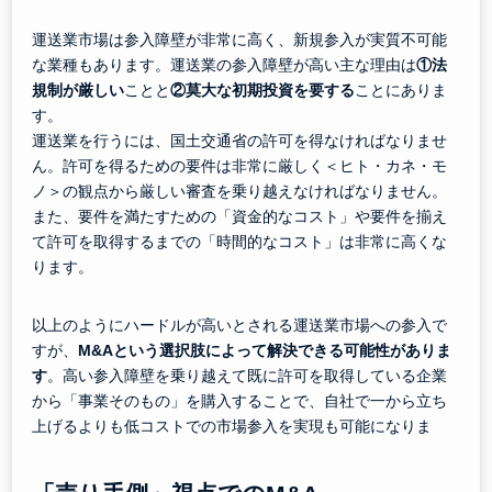
運送業市場は参入障壁が非常に高く、新規参入が実質不可能
な業種もあります。運送業の参入障壁が高い主な理由は
①法
規制が厳しい
ことと
②莫大な初期投資を要する
ことにありま
す。
運送業を行うには、国土交通省の許可を得なければなりませ
ん。許可を得るための要件は非常に厳しく＜ヒト・カネ・モ
ノ＞の観点から厳しい審査を乗り越えなければなりません。
また、要件を満たすための「資金的なコスト」や要件を揃え
て許可を取得するまでの「時間的なコスト」は非常に高くな
ります。
以上のようにハードルが高いとされる運送業市場への参入で
すが、
M&Aという選択肢によって解決できる可能性がありま
す
。高い参入障壁を乗り越えて既に許可を取得している企業
から「事業そのもの」を購入することで、自社で一から立ち
上げるよりも低コストでの市場参入を実現も可能になりま