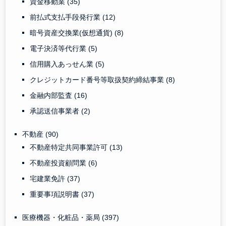
資金移動業
(35)
前払式支払手段発行業
(12)
暗号資産交換業(仮想通貨)
(8)
電子決済等代行業
(5)
信用購入あっせん業
(5)
クレジットカード番号等取扱契約締結事業
(8)
金融内部監査
(16)
承認送信事業者
(2)
不動産
(90)
不動産特定共同事業許可
(13)
不動産投資顧問業
(6)
宅建業免許
(37)
重要事項説明書
(37)
医療機器・化粧品・薬局
(397)