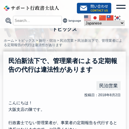
Skip
toggl
to
content
language
トピックス
ホーム
>
トピックス
>
旅行・宿泊
>
民泊営業
>
民泊新法下で、管理業者によ
る定期報告の代行は違法性があります
民泊新法下で、管理業者による定期報
告の代行は違法性があります
民泊営業
投稿日：2018年8月2日
こんにちは！
大阪支店の陳です。
行政書士でない管理業者が、事業者の定期報告を代行すると