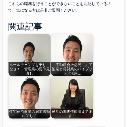
これらの職務を行うことができないことを明記しているの
で、気になる方は是非ご質問ください。
関連記事
ルールチェンジを乗りこ
「不動産会社必見！」民
なせ！ 管理業の要件見
泊業と賃貸業のハイブリ
直し
ッド活用…
住宅宿泊事業の届出書類
民泊の調査依頼増えてま
に関して
す！