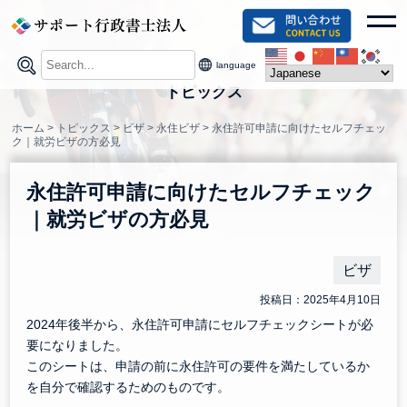
Skip
toggl
to
content
language
トピックス
ホーム
>
トピックス
>
ビザ
>
永住ビザ
>
永住許可申請に向けたセルフチェッ
ク｜就労ビザの方必見
永住許可申請に向けたセルフチェック
｜就労ビザの方必見
ビザ
投稿日：2025年4月10日
2024年後半から、永住許可申請にセルフチェックシートが必
要になりました。
このシートは、申請の前に永住許可の要件を満たしているか
を自分で確認するためのものです。