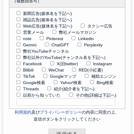
（複数回答可）
新聞広告(媒体名を下記へ)
雑誌広告(媒体名を下記へ)
Web広告(媒体名を下記へ)
タクシー広告
営業メール
弊社メールマガジン
note
Pinterest
Linkedin
Gemini
ChatGPT
Perplexity
弊社YouTubeチャンネル
弊社以外のYouTube(チャンネル名を下記へ)
Facebook
X(旧twitter)
Instagram
Bilibili
WeChat
RED(小紅書)
TikTok
Googleマップ
補助エンジン
Google検索
Yahoo!検索
Bing検索
Threads
紹介(紹介者を下記へ)
以前から知っていた
その他(詳細は下記へ)
利用規約
及び
プライバシーポリシー
の内容に同意の上、
送信ボタンをクリックしてください