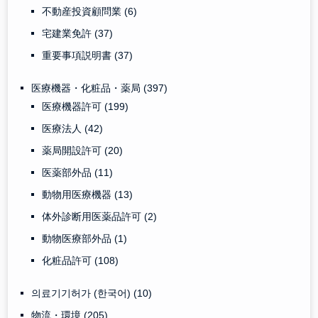
不動産投資顧問業
(6)
宅建業免許
(37)
重要事項説明書
(37)
医療機器・化粧品・薬局
(397)
医療機器許可
(199)
医療法人
(42)
薬局開設許可
(20)
医薬部外品
(11)
動物用医療機器
(13)
体外診断用医薬品許可
(2)
動物医療部外品
(1)
化粧品許可
(108)
의료기기허가 (한국어)
(10)
物流・環境
(205)