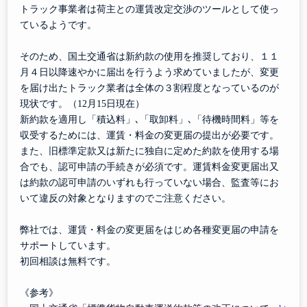
トラック事業者は荷主との運賃改定交渉のツールとして使っ
ているようです。
そのため、国土交通省は新約款の使用を推奨しており、１１
月４日以降速やかに届出を行うよう求めていましたが、変更
を届け出たトラック業者は全体の３割程度となっているのが
現状です。（
12
月
15
日現在）
新約款を適用し「積込料」､「取卸料」､「待機時間料」等を
収受するためには、運賃・料金の変更届の提出が必要です。
また、旧標準定款又は新たに独自に定めた約款を使用する場
合でも、認可申請の手続きが必須です。運賃料金変更届出又
は約款の認可申請のいずれも行っていない場合、監査等にお
いて違反の対象となりますのでご注意ください。
弊社では、運賃・料金の変更届をはじめ各種変更届の申請を
サポートしています。
初回相談は無料です。
《参考》