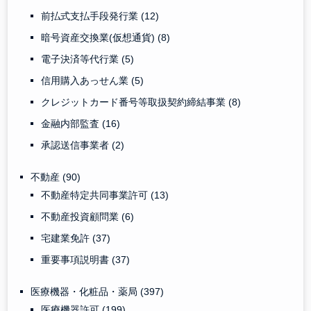
前払式支払手段発行業
(12)
暗号資産交換業(仮想通貨)
(8)
電子決済等代行業
(5)
信用購入あっせん業
(5)
クレジットカード番号等取扱契約締結事業
(8)
金融内部監査
(16)
承認送信事業者
(2)
不動産
(90)
不動産特定共同事業許可
(13)
不動産投資顧問業
(6)
宅建業免許
(37)
重要事項説明書
(37)
医療機器・化粧品・薬局
(397)
医療機器許可
(199)