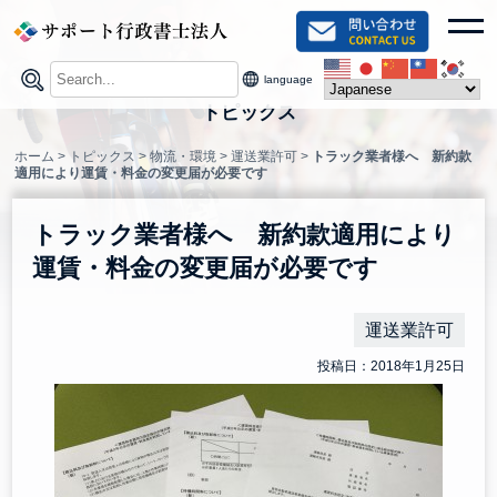
Skip
toggl
to
content
language
トピックス
ホーム
>
トピックス
>
物流・環境
>
運送業許可
>
トラック業者様へ 新約款
適用により運賃・料金の変更届が必要です
トラック業者様へ 新約款適用により
運賃・料金の変更届が必要です
運送業許可
投稿日：2018年1月25日