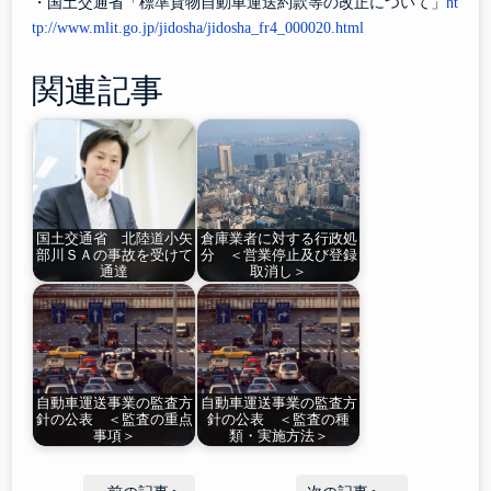
・国土交通省「標準貨物自動車運送約款等の改正について」
ht
tp://www.mlit.go.jp/jidosha/jidosha_fr4_000020.html
関連記事
国土交通省 北陸道小矢
倉庫業者に対する行政処
部川ＳＡの事故を受けて
分 ＜営業停止及び登録
通達
取消し＞
自動車運送事業の監査方
自動車運送事業の監査方
針の公表 ＜監査の重点
針の公表 ＜監査の種
事項＞
類・実施方法＞