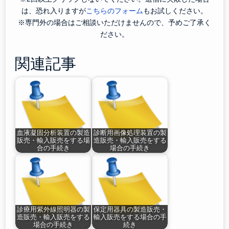
は、恐れ入りますが
こちらのフォーム
もお試しください。
※専門外の場合はご相談いただけませんので、予めご了承く
ださい。
関連記事
血液凝固分析装置の製造
診断用画像処理装置の製
販売・輸入販売をする場
造販売・輸入販売をする
合の手続き
場合の手続き
診療用紫外線照明器の製
保定用器具の製造販売・
造販売・輸入販売をする
輸入販売をする場合の手
場合の手続き
続き