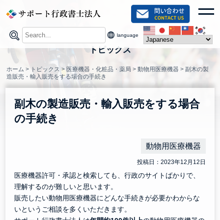
Skip
toggl
to
content
language
トピックス
ホーム
>
トピックス
>
医療機器・化粧品・薬局
>
動物用医療機器
>
副木の製
造販売・輸入販売をする場合の手続き
副木の製造販売・輸入販売をする場合
の手続き
動物用医療機器
投稿日：2023年12月12日
医療機器許可・承認と検索しても、行政のサイトばかりで、
理解するのが難しいと思います。
販売したい動物用医療機器にどんな手続きが必要かわからな
いというご相談を多くいただきます。