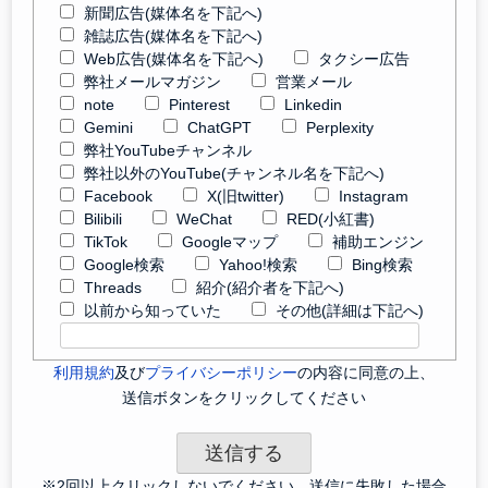
新聞広告(媒体名を下記へ)
雑誌広告(媒体名を下記へ)
Web広告(媒体名を下記へ)
タクシー広告
弊社メールマガジン
営業メール
note
Pinterest
Linkedin
Gemini
ChatGPT
Perplexity
弊社YouTubeチャンネル
弊社以外のYouTube(チャンネル名を下記へ)
Facebook
X(旧twitter)
Instagram
Bilibili
WeChat
RED(小紅書)
TikTok
Googleマップ
補助エンジン
Google検索
Yahoo!検索
Bing検索
Threads
紹介(紹介者を下記へ)
以前から知っていた
その他(詳細は下記へ)
利用規約
及び
プライバシーポリシー
の内容に同意の上、
送信ボタンをクリックしてください
※2回以上クリックしないでください。送信に失敗した場合