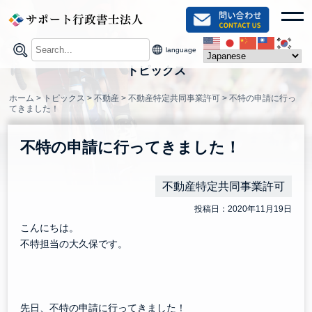
Skip
toggl
to
content
language
トピックス
ホーム
>
トピックス
>
不動産
>
不動産特定共同事業許可
>
不特の申請に行っ
てきました！
不特の申請に行ってきました！
不動産特定共同事業許可
投稿日：2020年11月19日
こんにちは。
不特担当の大久保です。
先日、不特の申請に行ってきました！