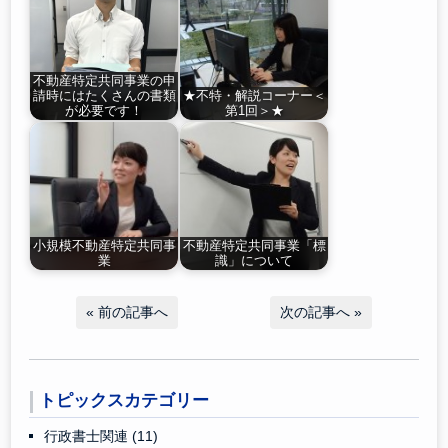
不動産特定共同事業の申
請時にはたくさんの書類
★不特・解説コーナー＜
が必要です！
第1回＞★
小規模不動産特定共同事
不動産特定共同事業「標
業
識」について
«
前の記事へ
次の記事へ
»
トピックスカテゴリー
行政書士関連
(11)