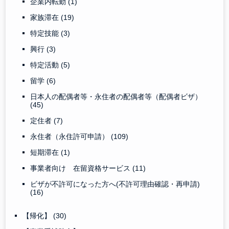
企業内転勤
(1)
家族滞在
(19)
特定技能
(3)
興行
(3)
特定活動
(5)
留学
(6)
日本人の配偶者等・永住者の配偶者等（配偶者ビザ）
(45)
定住者
(7)
永住者（永住許可申請）
(109)
短期滞在
(1)
事業者向け 在留資格サービス
(11)
ビザが不許可になった方へ(不許可理由確認・再申請)
(16)
【帰化】
(30)