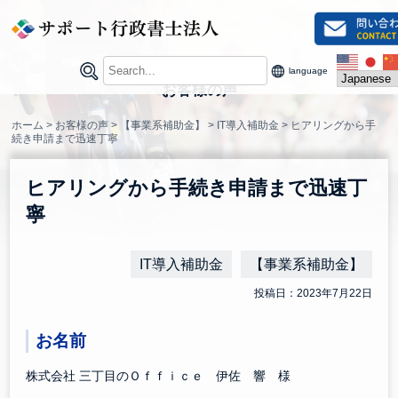
Skip
to
content
language
お客様の声
ホーム
>
お客様の声
>
【事業系補助金】
>
IT導入補助金
>
ヒアリングから手
続き申請まで迅速丁寧
ヒアリングから手続き申請まで迅速丁
寧
IT導入補助金
【事業系補助金】
投稿日：2023年7月22日
お名前
株式会社 三丁目のＯｆｆｉｃｅ 伊佐 響 様