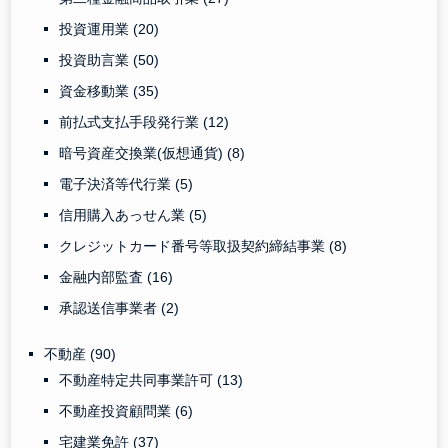
投資運用業
(20)
投資助言業
(50)
資金移動業
(35)
前払式支払手段発行業
(12)
暗号資産交換業(仮想通貨)
(8)
電子決済等代行業
(5)
信用購入あっせん業
(5)
クレジットカード番号等取扱契約締結事業
(8)
金融内部監査
(16)
承認送信事業者
(2)
不動産
(90)
不動産特定共同事業許可
(13)
不動産投資顧問業
(6)
宅建業免許
(37)