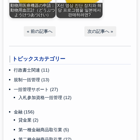
動物用医療機器の申請：
X선 영상 진단 장치와 해
動物用血圧計（どうぶつ
당 프로그램을 일본에서
ようけつあつけい）
판매하려면?
«
前の記事へ
次の記事へ
»
トピックスカテゴリー
行政書士関連
(11)
規制一括管理
(13)
一括管理サポート
(27)
入札参加資格一括管理
(12)
金融
(156)
貸金業
(2)
第一種金融商品取引業
(5)
第二種金融商品取引業
(27)