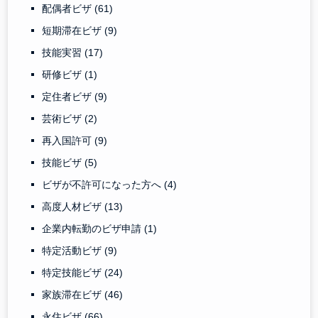
配偶者ビザ
(61)
短期滞在ビザ
(9)
技能実習
(17)
研修ビザ
(1)
定住者ビザ
(9)
芸術ビザ
(2)
再入国許可
(9)
技能ビザ
(5)
ビザが不許可になった方へ
(4)
高度人材ビザ
(13)
企業内転勤のビザ申請
(1)
特定活動ビザ
(9)
特定技能ビザ
(24)
家族滞在ビザ
(46)
永住ビザ
(66)