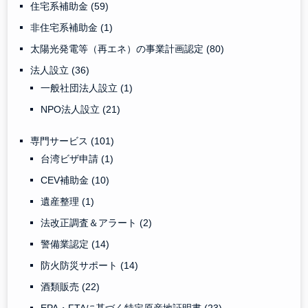
住宅系補助金
(59)
非住宅系補助金
(1)
太陽光発電等（再エネ）の事業計画認定
(80)
法人設立
(36)
一般社団法人設立
(1)
NPO法人設立
(21)
専門サービス
(101)
台湾ビザ申請
(1)
CEV補助金
(10)
遺産整理
(1)
法改正調査＆アラート
(2)
警備業認定
(14)
防火防災サポート
(14)
酒類販売
(22)
EPA・FTAに基づく特定原産地証明書
(23)