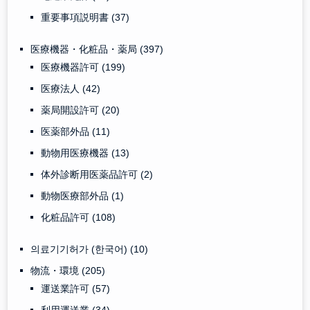
重要事項説明書
(37)
医療機器・化粧品・薬局
(397)
医療機器許可
(199)
医療法人
(42)
薬局開設許可
(20)
医薬部外品
(11)
動物用医療機器
(13)
体外診断用医薬品許可
(2)
動物医療部外品
(1)
化粧品許可
(108)
의료기기허가 (한국어)
(10)
物流・環境
(205)
運送業許可
(57)
利用運送業
(34)