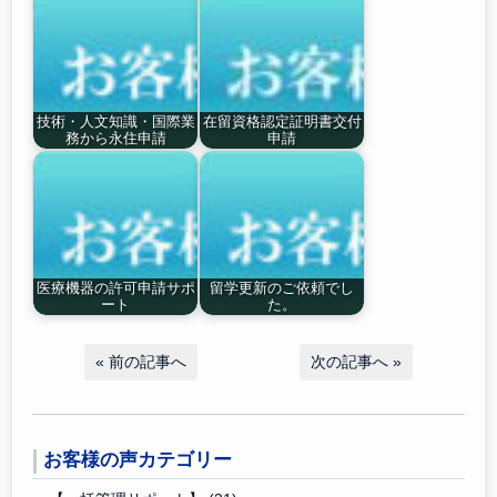
技術・人文知識・国際業
在留資格認定証明書交付
務から永住申請
申請
医療機器の許可申請サポ
留学更新のご依頼でし
ート
た。
«
前の記事へ
次の記事へ
»
お客様の声カテゴリー