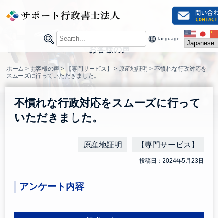
Skip
to
content
language
お客様の声
ホーム
>
お客様の声
>
【専門サービス】
>
原産地証明
>
不慣れな行政対応を
スムーズに行っていただきました。
不慣れな行政対応をスムーズに行って
いただきました。
原産地証明
【専門サービス】
投稿日：2024年5月23日
アンケート内容