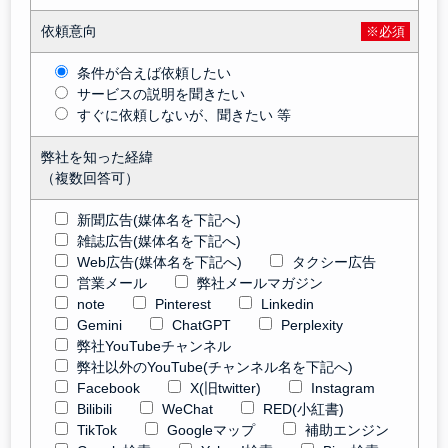
依頼意向
※必須
条件が合えば依頼したい
サービスの説明を聞きたい
すぐに依頼しないが、聞きたい 等
弊社を知った経緯
（複数回答可）
新聞広告(媒体名を下記へ)
雑誌広告(媒体名を下記へ)
Web広告(媒体名を下記へ)
タクシー広告
営業メール
弊社メールマガジン
note
Pinterest
Linkedin
Gemini
ChatGPT
Perplexity
弊社YouTubeチャンネル
弊社以外のYouTube(チャンネル名を下記へ)
Facebook
X(旧twitter)
Instagram
Bilibili
WeChat
RED(小紅書)
TikTok
Googleマップ
補助エンジン