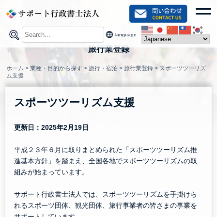
Skip
toggl
to
content
language
旅行業登録
ホーム
>
業種・目的から探す
>
旅行・宿泊
>
旅行業登録
>
スポーツツーリズ
ム支援
スポーツツーリズム支援
更新日：2025年2月19日
平成２３年６月に取りまとめられた「スポーツツーリズム推
進基本方針」を踏まえ、全国各地でスポーツツーリズムの取
組みが始まっています。
サポート行政書士法人では、スポーツツーリズムを手掛けら
れるスポーツ団体、観光団体、旅行事業者の皆さまの事業を
サポートしています。