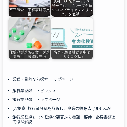
認可一括管理 ―子会社
等を含む「グループ全体
不正調査・不祥事対応支
のコンプライアンスリス
援
ク」を低減―
化粧品製造販売業・製造
省力化投資補助金申請
業許可 製造販売届
（カタログ型）
業種・目的から探す トップページ
旅行業登録 トピックス
旅行業登録 トップページ
[ご提案] 旅行業登録を取得し、事業の幅を広げませんか
旅行業登録とは？登録の要否から種類・要件・必要書類ま
で徹底解説