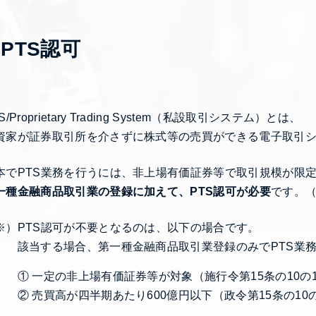
 PTS認可
S/Proprietary Trading System（私設取引システム）とは、
資家が証券取引所を介さずに株式等の売買ができる電子取引
本でPTS業務を行うには、非上場有価証券等で取引規模が限
一種金融商品取引業の登録に加えて、PTS認可が必要
です。（
※）PTS認可が不要となるのは、以下の場合です。
当する場合、第一種金融商品取引業登録のみでPTS業務
 一定の非上場有価証券等が対象（施行令第15条の10の1
 売買高が四半期あたり600億円以下（政令第15条の10の