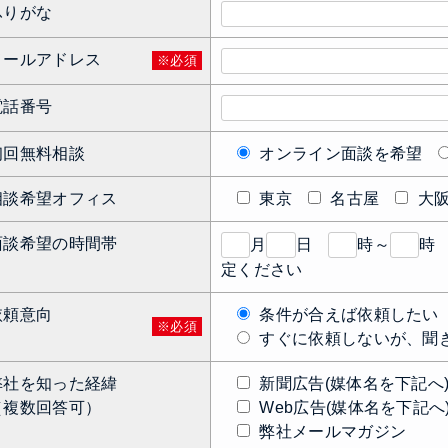
ふりがな
メールアドレス
※必須
電話番号
初回無料相談
オンライン面談を希望
相談希望オフィス
東京
名古屋
大
面談希望の時間帯
月
日
時～
時
定ください
依頼意向
条件が合えば依頼したい
※必須
すぐに依頼しないが、聞き
弊社を知った経緯
新聞広告(媒体名を下記へ
（複数回答可）
Web広告(媒体名を下記へ
弊社メールマガジン