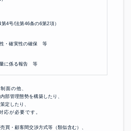
第4号/法第46条の6第2項）
性・確実性の確保 等
量に係る報告 等
体制面の他、
の内部管理態勢を構築したり、
を策定したり、
対応が必要です。
格売買・顧客間交渉方式等（類似含む）、