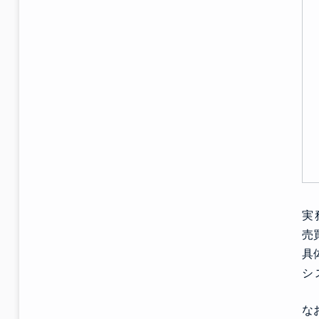
実
売
具
シ
な