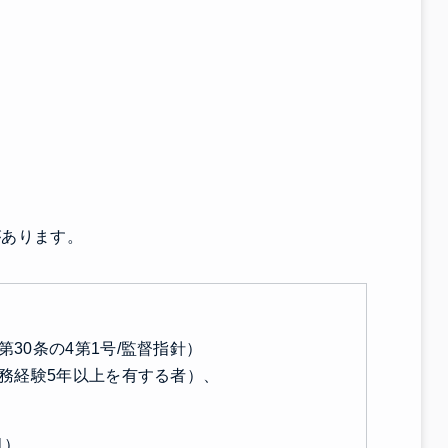
があります。
30条の4第1号/監督指針）
務経験5年以上を有する者）、
1）