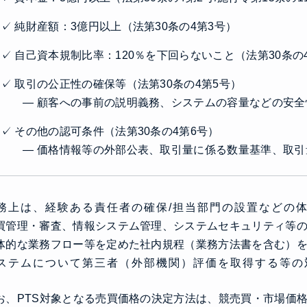
✓ 純財産額：3億円以上（法第30条の4第3号）
✓ 自己資本規制比率：120％を下回らないこと（法第30条の4
✓ 取引の公正性の確保等（法第30条の4第5号）
― 顧客への事前の説明義務、システムの容量などの安全
✓ その他の認可条件（法第30条の4第6号）
― 価格情報等の外部公表、取引量に係る数量基準、取引
務上は、経験ある責任者の確保/担当部門の設置などの
買管理・審査、情報システム管理、システムセキュリティ等
体的な業務フロー等を定めた社内規程（業務方法書を含む）
ステムについて第三者（外部機関）評価を取得する等の
お、PTS対象となる売買価格の決定方法は、競売買・市場価