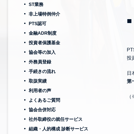
ST業務
非上場特例仲介
■
PTS認可
金融ADR制度
投資者保護基金
PT
協会等の加入
投
外務員登録
手続きの流れ
日
取扱実績
第
利用者の声
（
よくあるご質問
該
協会合併対応
①
社外取締役の就任サービス
②
組織・人的構成 診断サービス