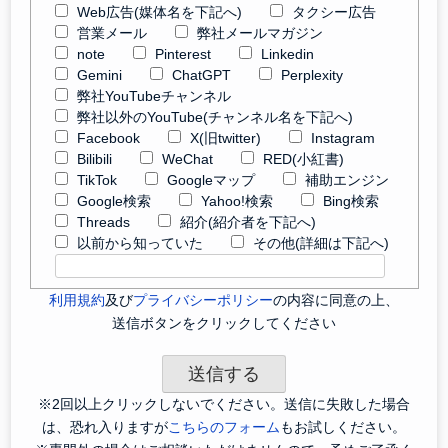
Web広告(媒体名を下記へ)
タクシー広告
営業メール
弊社メールマガジン
note
Pinterest
Linkedin
Gemini
ChatGPT
Perplexity
弊社YouTubeチャンネル
弊社以外のYouTube(チャンネル名を下記へ)
Facebook
X(旧twitter)
Instagram
Bilibili
WeChat
RED(小紅書)
TikTok
Googleマップ
補助エンジン
Google検索
Yahoo!検索
Bing検索
Threads
紹介(紹介者を下記へ)
以前から知っていた
その他(詳細は下記へ)
利用規約
及び
プライバシーポリシー
の内容に同意の上、
送信ボタンをクリックしてください
※2回以上クリックしないでください。送信に失敗した場合
は、恐れ入りますが
こちらのフォーム
もお試しください。