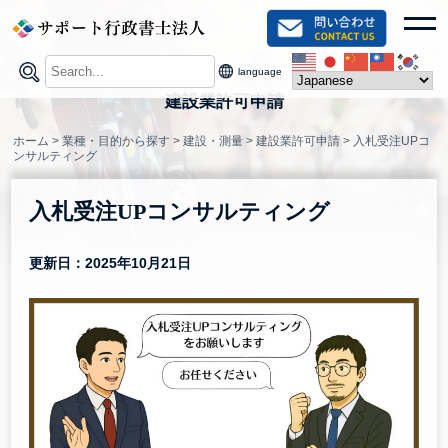
Skip
toggl
to
content
language
建設業許可申請
ホーム
>
業種・目的から探す
>
建設・測量
>
建設業許可申請
>
入札受注UPコ
ンサルティング
入札受注UPコンサルティング
更新日：2025年10月21日