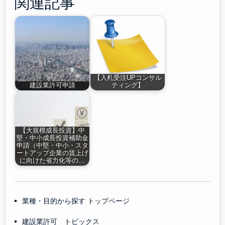
関連記事
【入札受注UPコンサル
建設業許可申請
ティング】
【大規模成長投資】中
堅・中小成長投資補助金
申請（中堅・中小・スタ
ートアップ企業の賃上げ
に向けた省力化等の…
業種・目的から探す トップページ
建設業許可 トピックス