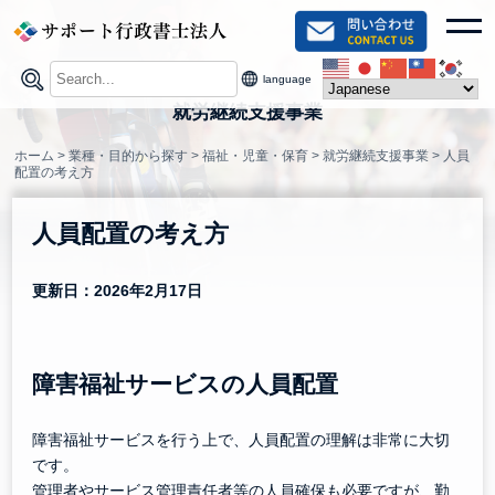
Skip
toggl
to
content
language
就労継続支援事業
ホーム
>
業種・目的から探す
>
福祉・児童・保育
>
就労継続支援事業
>
人員
配置の考え方
人員配置の考え方
更新日：2026年2月17日
障害福祉サービスの人員配置
障害福祉サービスを行う上で、人員配置の理解は非常に大切
です。
管理者やサービス管理責任者等の人員確保も必要ですが、勤