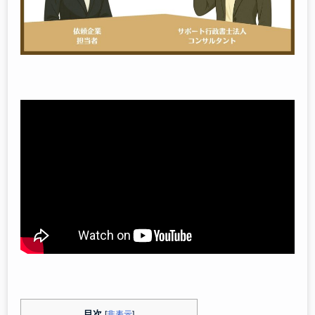
目次
[
非表示
]