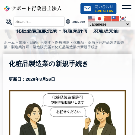
Skip
toggl
to
content
language
化粧品製造販売業・製造業許可 製造販売届
ホーム
>
業種・目的から探す
>
医療機器・化粧品・薬局
>
化粧品製造販売
業・製造業許可 製造販売届
>
化粧品製造業の新規手続き
化粧品製造業の新規手続き
更新日：2026年3月26日