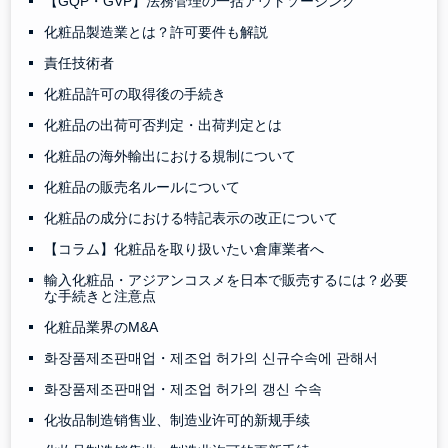
【GQP・GVP】法務管理の一括アウトソーシング
化粧品製造業とは？許可要件も解説
責任技術者
化粧品許可の取得後の手続き
化粧品の出荷可否判定・出荷判定とは
化粧品の海外輸出における規制について
化粧品の販売名ルールについて
化粧品の成分における特記表示の改正について
【コラム】化粧品を取り扱いたい倉庫業者へ
輸入化粧品・アジアンコスメを日本で販売するには？必要
な手続きと注意点
化粧品業界のM&A
화장품제조판매업・제조업 허가의 신규수속에 관해서
화장품제조판매업・제조업 허가의 갱신 수속
化妆品制造销售业、制造业许可的新规手续