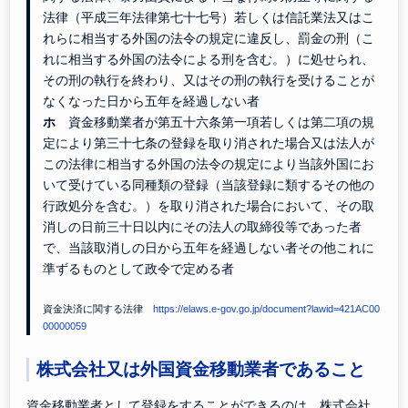
法律（平成三年法律第七十七号）若しくは信託業法又はこ
れらに相当する外国の法令の規定に違反し、罰金の刑（こ
れに相当する外国の法令による刑を含む。）に処せられ、
その刑の執行を終わり、又はその刑の執行を受けることが
なくなった日から五年を経過しない者
ホ
資金移動業者が第五十六条第一項若しくは第二項の規
定により第三十七条の登録を取り消された場合又は法人が
この法律に相当する外国の法令の規定により当該外国にお
いて受けている同種類の登録（当該登録に類するその他の
行政処分を含む。）を取り消された場合において、その取
消しの日前三十日以内にその法人の取締役等であった者
で、当該取消しの日から五年を経過しない者その他これに
準ずるものとして政令で定める者
資金決済に関する法律
https://elaws.e-gov.go.jp/document?lawid=421AC00
00000059
株式会社又は外国資金移動業者であること
資金移動業者として登録をすることができるのは、株式会社