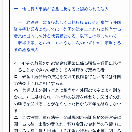
十
他に行う事業が公益に反すると認められる法人
十一
取締役、監査役若しくは執行役又は会計参与（外国
資金移動業者にあっては、外国の法令上これらに相当する
者又は国内における代表者とする。以下この章において
「取締役等」という。）のうちに次のいずれかに該当する
者のある法人
イ
心身の故障のため資金移動業に係る職務を適正に執行
することができない者として内閣府令で定める者
ロ
破産手続開始の決定を受けて復権を得ない者又は外国
の法令上これに相当する者
ハ
禁錮以上の刑（これに相当する外国の法令による刑を
含む。）に処せられ、その刑の執行を終わり、又はその刑
の執行を受けることがなくなった日から五年を経過しない
者
ニ
この法律、銀行法等、金融機関の信託業務の兼営等に
関する法律、出資の受入れ、預り金及び金利等の取締りに
関する法律、暴力団員による不当な行為の防止等に関する