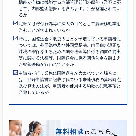
機能が有効に機能する内部管理部門の態勢（業容に応
じて、内部監査態勢）を含みます。）が整備されてい
るか
定款又は寄付行為等に法人の目的として資金移動業を
営むことが含まれているか
特に、国際送金を取扱うことを予定している申請者に
ついては、外国為替及び外国貿易法、内国税の適正な
課税の確保を図るための国外送金等に係る調書の提出
等に関する法律等、国際送金に係る関係法令を踏まえ
た態勢整備が行われているか
申請者が行う業務に国際送金が含まれている場合に
は、登録申請書に記載されている未達債務の算出時点
及び算出方法が、申請者が使用する約款の記載事項と
合致しているか