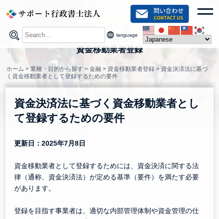
Skip
toggl
to
content
language
資金移動業者登録
ホーム
>
業種・目的から探す
>
金融
>
資金移動業者登録
>
資金決済法に基づ
く資金移動業者として登録するための要件
資金決済法に基づく資金移動業者とし
て登録するための要件
更新日：2025年7月8日
資金移動業者として登録するためには、資金決済に関する法
律（通称、資金決済法）が定める基準（要件）を満たす必要
があります。
登録を目指す事業者は、適切な内部管理体制や資金管理の仕