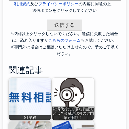
利用規約
及び
プライバシーポリシー
の内容に同意の上、
送信ボタンをクリックしてください
※2回以上クリックしないでください。送信に失敗した場合
は、恐れ入りますが
こちらのフォーム
もお試しください。
※専門外の場合はご相談いただけませんので、予めご了承く
ださい。
関連記事
決済代行に必要な許認可
とは？金融許認可の専門
ST業務
家が解説！