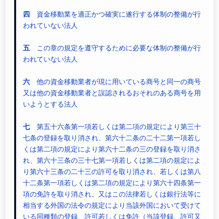
四
資金移動業を適正かつ確実に遂行する体制の整備が行
われていない法人
五
この章の規定を遵守するために必要な体制の整備が行
われていない法人
六
他の資金移動業者が現に用いている商号と同一の商号
又は他の資金移動業者と誤認されるおそれのある商号を用
いようとする法人
七
第五十六条第一項若しくは第二項の規定により第三十
七条の登録を取り消され、第六十二条の二十二第一項若し
くは第二項の規定により第六十二条の三の登録を取り消さ
れ、第六十三条の三十七第一項若しくは第二項の規定によ
り第六十三条の二十三の許可を取り消され、若しくは第八
十二条第一項若しくは第二項の規定により第六十四条第一
項の免許を取り消され、又はこの法律若しくは銀行法等に
相当する外国の法令の規定により当該外国において受けて
いる同種類の登録、許可若しくは免許（当該登録、許可又