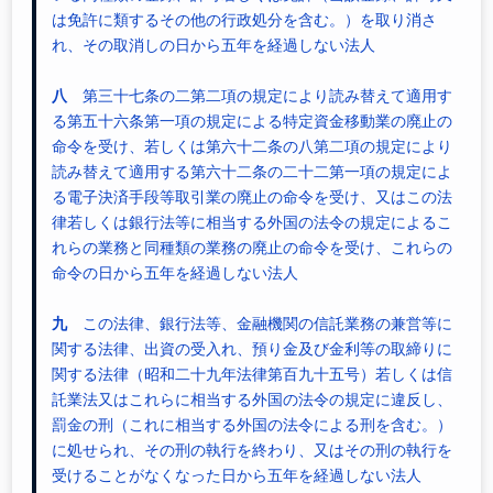
は免許に類するその他の行政処分を含む。）を取り消さ
れ、その取消しの日から五年を経過しない法人
八
第三十七条の二第二項の規定により読み替えて適用す
る第五十六条第一項の規定による特定資金移動業の廃止の
命令を受け、若しくは第六十二条の八第二項の規定により
読み替えて適用する第六十二条の二十二第一項の規定によ
る電子決済手段等取引業の廃止の命令を受け、又はこの法
律若しくは銀行法等に相当する外国の法令の規定によるこ
れらの業務と同種類の業務の廃止の命令を受け、これらの
命令の日から五年を経過しない法人
九
この法律、銀行法等、金融機関の信託業務の兼営等に
関する法律、出資の受入れ、預り金及び金利等の取締りに
関する法律（昭和二十九年法律第百九十五号）若しくは信
託業法又はこれらに相当する外国の法令の規定に違反し、
罰金の刑（これに相当する外国の法令による刑を含む。）
に処せられ、その刑の執行を終わり、又はその刑の執行を
受けることがなくなった日から五年を経過しない法人