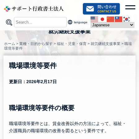
Skip
toggl
to
content
language
就労継続支援事業
ホーム
>
業種・目的から探す
>
福祉・児童・保育
>
就労継続支援事業
>
職場
環境等要件
職場環境等要件
更新日：2026年2月17日
職場環境等要件の概要
職場環境等要件とは、賃金改善以外の方法によって、福祉・
介護職員の職場環境の改善を図るという要件です。