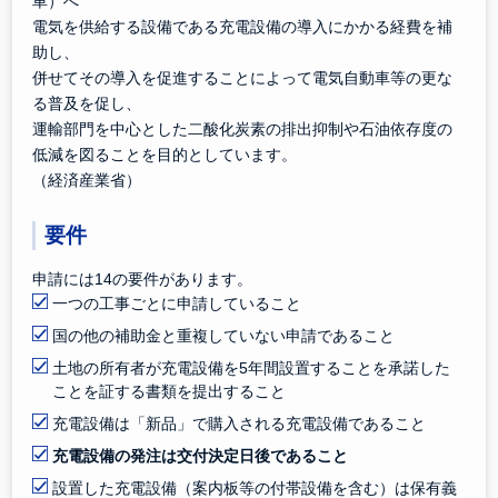
車）へ
電気を供給する設備である充電設備の導入にかかる経費を補
助し、
併せてその導入を促進することによって電気自動車等の更な
る普及を促し、
運輸部門を中心とした二酸化炭素の排出抑制や石油依存度の
低減を図ることを目的としています。
（経済産業省）
要件
申請には14の要件があります。
一つの工事ごとに申請していること
国の他の補助金と重複していない申請であること
土地の所有者が充電設備を5年間設置することを承諾した
ことを証する書類を提出すること
充電設備は「新品」で購入される充電設備であること
充電設備の発注は交付決定日後であること
設置した充電設備（案内板等の付帯設備を含む）は保有義