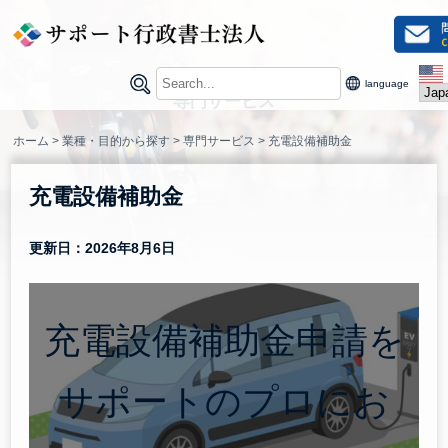
Skip
to
content
language
専門サービス
ホーム
>
業種・目的から探す
>
専門サービス
>
充電設備補助金
充電設備補助金
更新日：2026年8月6日
充電設備補助金申請を
サポートのプロにお