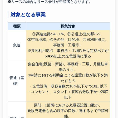
※リースの場合はリース会社が申請者となります。
対象となる事業
種類
募集対象
①高速道路SA・PA、②公道上/道の駅/SS、
③空白地域、④その他（目的地、共同利用拠点、
急速
事務所・工場等）
※共同利用拠点、事務所・工場以外は定格出力が
50kW以上の充電設備に限る
集合住宅(既築・新築)、事務所・工場、月極駐車
場のうち、
1申請における補助金による設置口数が以下を満
普通（基
たすもの
礎）
・充電設備：収容台数の10％以下かつ10口以下
・コンセント、スタンド：収容台数以下かつ20口
以下
原則、1箇所における充電器設置口数が、
既設充電器も含め以下の口数に達するまで申請可
能。