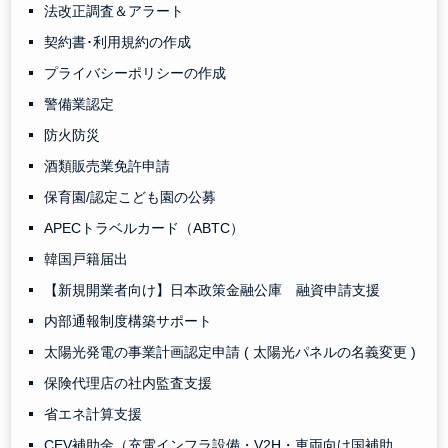
法改正調査＆アラート
契約書･利用規約の作成
プライバシーポリシーの作成
警備業認定
防火防災
酒類販売業免許申請
保育園/認定こども園の公募
APECトラベルカード（ABTC）
韓国戸籍届出
【新規開業者向け】日本政策金融公庫 融資申請支援
内部通報制度構築サポート
太陽光発電の事業計画認定申請 ( 太陽光パネルの名義変更 )
保険代理店の社内監査支援
省エネ計算支援
CEV補助金（充電インフラ設備・V2H・車両向け国補助