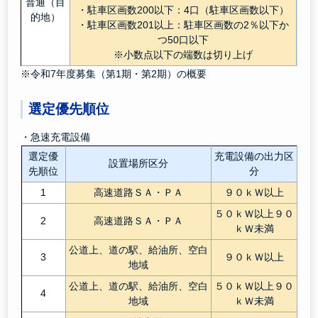
普通（目
・駐車区画数200以下：4口（駐車区画数以下）
的地）
・駐車区画数201以上：駐車区画数の2％以下か
つ50口以下
※小数点以下の端数は切り上げ
※令和7年度募集（第1期・第2期）の概要
選定優先順位
・急速充電設備
選定優
充電設備の出力区
設置場所区分
先順位
分
1
高速道路ＳＡ・ＰＡ
９０ｋＷ以上
５０ｋＷ以上９０
2
高速道路ＳＡ・ＰＡ
ｋＷ未満
公道上、道の駅、給油所、空白
3
９０ｋＷ以上
地域
公道上、道の駅、給油所、空白
５０ｋＷ以上９０
4
地域
ｋＷ未満