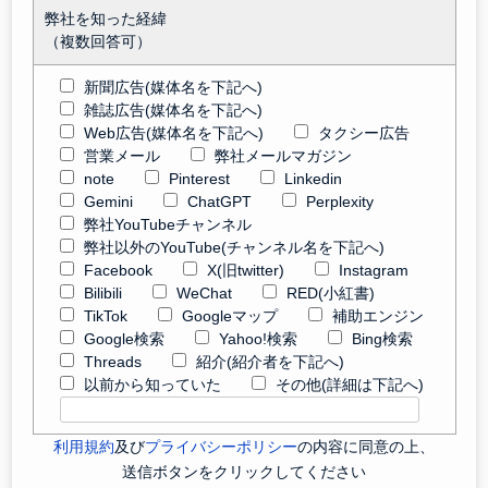
弊社を知った経緯
（複数回答可）
新聞広告(媒体名を下記へ)
雑誌広告(媒体名を下記へ)
Web広告(媒体名を下記へ)
タクシー広告
営業メール
弊社メールマガジン
note
Pinterest
Linkedin
Gemini
ChatGPT
Perplexity
弊社YouTubeチャンネル
弊社以外のYouTube(チャンネル名を下記へ)
Facebook
X(旧twitter)
Instagram
Bilibili
WeChat
RED(小紅書)
TikTok
Googleマップ
補助エンジン
Google検索
Yahoo!検索
Bing検索
Threads
紹介(紹介者を下記へ)
以前から知っていた
その他(詳細は下記へ)
利用規約
及び
プライバシーポリシー
の内容に同意の上、
送信ボタンをクリックしてください