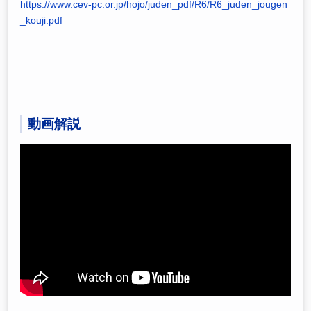
https://www.cev-pc.or.jp/hojo/juden_pdf/R6/R6_juden_jougen
_kouji.pdf
動画解説