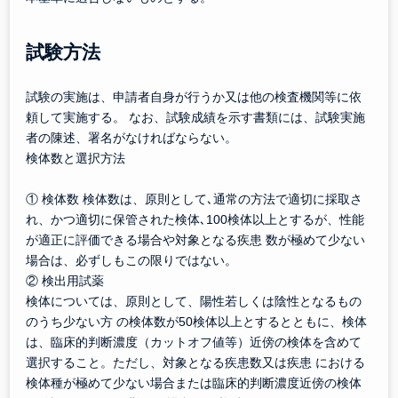
試験方法
試験の実施は、申請者自身が行うか又は他の検査機関等に依
頼して実施する。 なお、試験成績を示す書類には、試験実施
者の陳述、署名がなければならない。
検体数と選択方法
① 検体数 検体数は、原則として､通常の方法で適切に採取さ
れ、かつ適切に保管された検体､100検体以上とするが、性能
が適正に評価できる場合や対象となる疾患 数が極めて少ない
場合は、必ずしもこの限りではない。
② 検出用試薬
検体については、原則として、陽性若しくは陰性となるもの
のうち少ない方 の検体数が50検体以上とするとともに、検体
は、臨床的判断濃度（カットオフ値等）近傍の検体を含めて
選択すること。ただし、対象となる疾患数又は疾患 における
検体種が極めて少ない場合または臨床的判断濃度近傍の検体