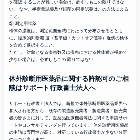
を確認 することが難しい場合は、必ずしもこの限りではな
い。 なお、半定量試薬及び細菌の同定試薬はこの方法による
こと。
③ 測定用試薬
検体の濃度は、測定範囲全域にわたって分布させるととも
に、臨床的判断濃 度（基準値・カットオフ値等）近傍の検体
を含めて選択すること。
ただし、対象となる疾患数又は疾患における検体種が極めて
少ない場合は、必ずしもこの 限りではない
体外診断用医薬品に関する許認可のご相
談はサポート行政書士法人へ
サポート行政書士法人では、新規で体外診断用医薬品業界へ
参入される方から、既存の製造販売業者・製造業者・販売業
者の皆さまに対して、医薬品医療機器等法に関する申請サポ
ートやコンサルティングを行っています。 体外診断用医薬品
の申請は専門性が高く、対応している行政書士が少ない分野
の一つと言えます。