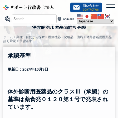
Skip
toggl
to
content
language
体外診断用医薬品許可承認
ホーム
>
業種・目的から探す
>
医療機器・化粧品・薬局
>
体外診断用医薬品
許可承認
>
承認基準
承認基準
更新日：2024年10月9日
体外診断用医薬品のクラスⅢ（承認）の
基準は薬食発０１２０第１号で発表され
ています。