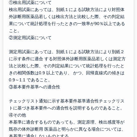
①検出用試薬について
検出用試薬にあっては、別紙１による試験方法により対照体
外診断用医薬品若しくは検出方法と比較した際、その判定結
果について統計処理を行ったときの一致率が90％以上である
こと。
②測定用試薬について
測定用試薬にあっては、別紙１による試験方法により別紙２
に示す条件に適合 する対照体外診断用医薬品若しくは測定方
法と比較した際、その判定結果について統計処理を行ったと
きの相関係数は0.9 以上であり、 かつ、回帰直線式の傾きは
0.9～1.1 であること。
③基本要件基準への適合性
チェックリスト通知に示す基本要件基準適合性チェックリス
トに基づき基本要件への適合性を説明するものであること。
④その他
本基準に適合するものであっても、測定原理、検出感度等が
既存の体外診断用 医薬品と明らかに異なる場合については、
本基準に適合しないものとする。