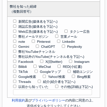
弊社を知った経緯
（複数回答可）
新聞広告(媒体名を下記へ)
雑誌広告(媒体名を下記へ)
Web広告(媒体名を下記へ)
タクシー広告
弊社メールマガジン
営業メール
note
Pinterest
Linkedin
Gemini
ChatGPT
Perplexity
弊社YouTubeチャンネル
弊社以外のYouTube(チャンネル名を下記へ)
Facebook
X(旧twitter)
Instagram
Bilibili
WeChat
RED(小紅書)
TikTok
Googleマップ
補助エンジン
Google検索
Yahoo!検索
Bing検索
Threads
紹介(紹介者を下記へ)
以前から知っていた
その他(詳細は下記へ)
利用規約
及び
プライバシーポリシー
の内容に同意の上、
送信ボタンをクリックしてください