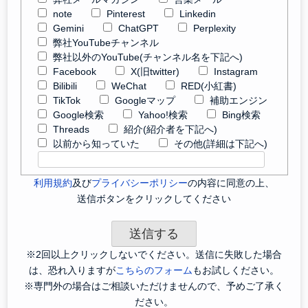
note
Pinterest
Linkedin
Gemini
ChatGPT
Perplexity
弊社YouTubeチャンネル
弊社以外のYouTube(チャンネル名を下記へ)
Facebook
X(旧twitter)
Instagram
Bilibili
WeChat
RED(小紅書)
TikTok
Googleマップ
補助エンジン
Google検索
Yahoo!検索
Bing検索
Threads
紹介(紹介者を下記へ)
以前から知っていた
その他(詳細は下記へ)
利用規約
及び
プライバシーポリシー
の内容に同意の上、
送信ボタンをクリックしてください
※2回以上クリックしないでください。送信に失敗した場合
は、恐れ入りますが
こちらのフォーム
もお試しください。
※専門外の場合はご相談いただけませんので、予めご了承く
ださい。