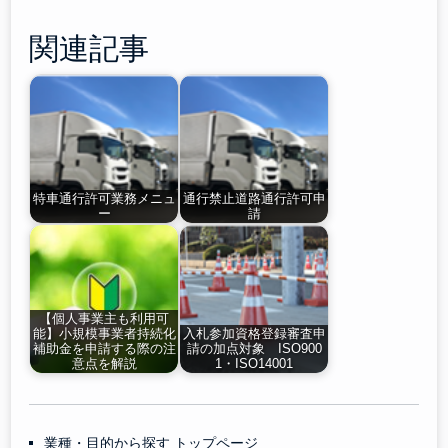
関連記事
特車通行許可業務メニュ
通行禁止道路通行許可申
ー
請
【個人事業主も利用可
能】小規模事業者持続化
入札参加資格登録審査申
補助金を申請する際の注
請の加点対象 ISO900
意点を解説
1・ISO14001
業種・目的から探す トップページ