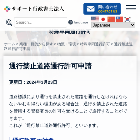
Skip
toggl
to
content
language
特殊車両通行許可
ホーム
>
業種・目的から探す
>
物流・環境
>
特殊車両通行許可
>
通行禁止道
路通行許可申請
通行禁止道路通行許可申請
更新日：2024年3月23日
道路標識により通行を禁止された道路を通行しなければなら
ないやむを得ない理由がある場合は、通行を禁止された道路
を管轄する警察署長の許可を受けることで通行することがで
きます。
これが「通行禁止道路通行許可」といいます。