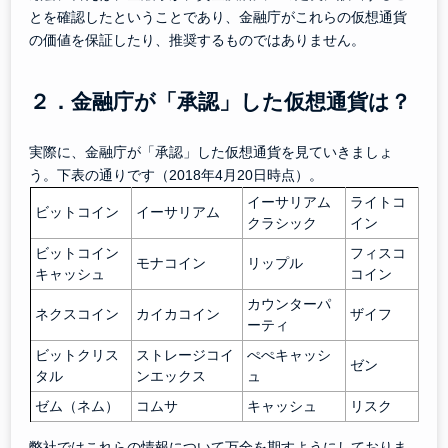
とを確認したということであり、金融庁がこれらの仮想通貨
の価値を保証したり、推奨するものではありません。
２．金融庁が「承認」した仮想通貨は？
実際に、金融庁が「承認」した仮想通貨を見ていきましょ
う。下表の通りです（2018年4月20日時点）。
イーサリアム
ライトコ
ビットコイン
イーサリアム
クラシック
イン
ビットコイン
フィスコ
モナコイン
リップル
キャッシュ
コイン
カウンターパ
ネクスコイン
カイカコイン
ザイフ
ーティ
ビットクリス
ストレージコイ
ぺぺキャッシ
ゼン
タル
ンエックス
ュ
ゼム（ネム）
コムサ
キャッシュ
リスク
弊社ではこれらの情報について万全を期すようにしておりま