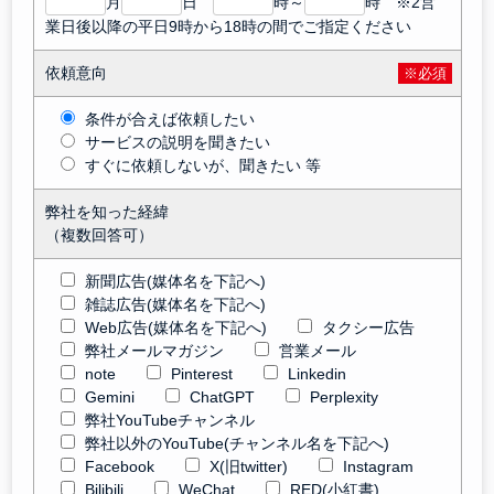
月
日
時～
時 ※2営
業日後以降の平日9時から18時の間でご指定ください
依頼意向
※必須
条件が合えば依頼したい
サービスの説明を聞きたい
すぐに依頼しないが、聞きたい 等
弊社を知った経緯
（複数回答可）
新聞広告(媒体名を下記へ)
雑誌広告(媒体名を下記へ)
Web広告(媒体名を下記へ)
タクシー広告
弊社メールマガジン
営業メール
note
Pinterest
Linkedin
Gemini
ChatGPT
Perplexity
弊社YouTubeチャンネル
弊社以外のYouTube(チャンネル名を下記へ)
Facebook
X(旧twitter)
Instagram
Bilibili
WeChat
RED(小紅書)