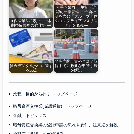
大手企業向け 規制・許
認可一括管理 ―子会社
等を含む「グループ全体
■保険業法の改正 ― 体
のコンプライアンスリス
制整備義務の強化等 ―
ク」を低減―
全省庁統一資格とは？取
賃金デジタル払いに関す
得までに必要な申請手続
る支援
を解説
業種・目的から探す トップページ
暗号資産交換業(仮想通貨) トップページ
金融 トピックス
暗号資産交換業の登録申請の流れや要件、注意点を解説