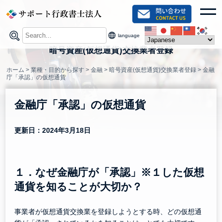
Skip
toggl
to
content
language
暗号資産(仮想通貨)交換業者登録
ホーム
>
業種・目的から探す
>
金融
>
暗号資産(仮想通貨)交換業者登録
>
金融
庁「承認」の仮想通貨
金融庁「承認」の仮想通貨
更新日：2024年3月18日
１．なぜ金融庁が「承認」※１した仮想
通貨を知ることが大切か？
事業者が仮想通貨交換業を登録しようとする時、どの仮想通