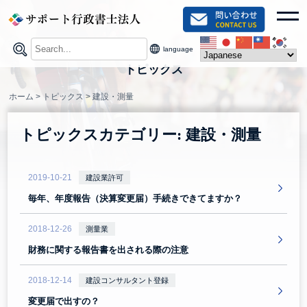
Skip
toggl
to
content
language
トピックス
ホーム
>
トピックス
>
建設・測量
トピックスカテゴリー:
建設・測量
2019-10-21
建設業許可
毎年、年度報告（決算変更届）手続きできてますか？
2018-12-26
測量業
財務に関する報告書を出される際の注意
2018-12-14
建設コンサルタント登録
変更届で出すの？