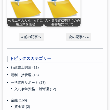
公共工事の入札 女性活
入札参加資格申請での必
用企業を優遇
要書類について
«
前の記事へ
次の記事へ
»
トピックスカテゴリー
行政書士関連
(11)
規制一括管理
(13)
一括管理サポート
(27)
入札参加資格一括管理
(12)
金融
(156)
貸金業
(2)