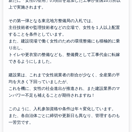
新たに「女性の登用」の項目を追加した工事が全国10カ所以
上で実施されます。
その第一弾となる東北地方整備局の入札では、
主任技術者や監理技術者などの立場で、女性を１人以上配置
することを条件としています。
また、建設現場で働く女性のための環境整備にも積極的に乗
り出し、
トイレや更衣室の整備なども、整備費として工事代金に転嫁
できるようにしました。
建設業は、これまで女性就業者の割合が少なく、全産業の平
均を大きく下回っていましたが、
これを機に、女性の社会進出が推進され、また建設業界のマ
ンパワー不足も補えることが期待されますね！
このように、入札参加資格や条件は年々変化しています。
また、各自治体ごとに締切や更新日も異なり、管理するのも
一苦労です。