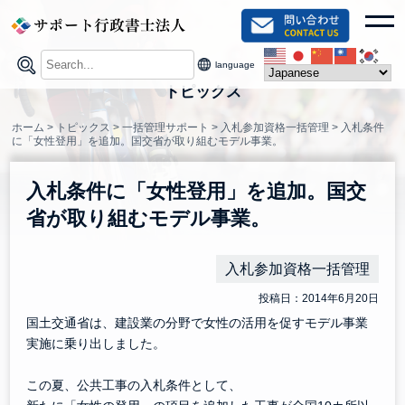
Skip
toggl
to
content
language
トピックス
ホーム
>
トピックス
>
一括管理サポート
>
入札参加資格一括管理
>
入札条件
に「女性登用」を追加。国交省が取り組むモデル事業。
入札条件に「女性登用」を追加。国交
省が取り組むモデル事業。
入札参加資格一括管理
投稿日：2014年6月20日
国土交通省は、建設業の分野で女性の活用を促すモデル事業
実施に乗り出しました。
この夏、公共工事の入札条件として、