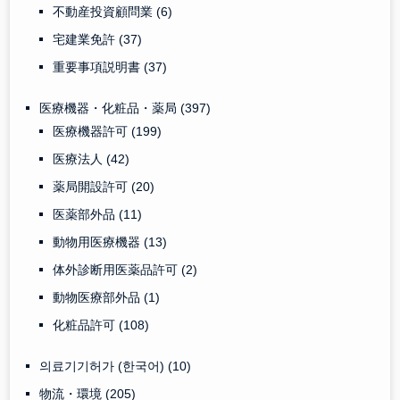
不動産投資顧問業
(6)
宅建業免許
(37)
重要事項説明書
(37)
医療機器・化粧品・薬局
(397)
医療機器許可
(199)
医療法人
(42)
薬局開設許可
(20)
医薬部外品
(11)
動物用医療機器
(13)
体外診断用医薬品許可
(2)
動物医療部外品
(1)
化粧品許可
(108)
의료기기허가 (한국어)
(10)
物流・環境
(205)