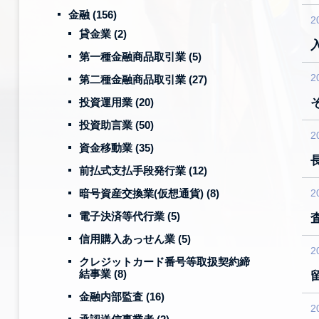
金融
(156)
2
貸金業
(2)
第一種金融商品取引業
(5)
2
第二種金融商品取引業
(27)
投資運用業
(20)
投資助言業
(50)
2
資金移動業
(35)
前払式支払手段発行業
(12)
暗号資産交換業(仮想通貨)
(8)
2
電子決済等代行業
(5)
信用購入あっせん業
(5)
2
クレジットカード番号等取扱契約締
結事業
(8)
金融内部監査
(16)
2