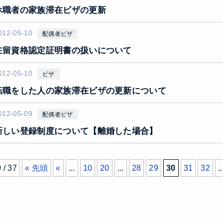
休職者の家族滞在ビザの更新
012-05-10
配偶者ビザ
在留資格認定証明書の扱いについて
012-05-10
ビザ
転職をした人の家族滞在ビザの更新について
012-05-09
配偶者ビザ
新しい登録制度について【離婚した場合】
 / 37
« 先頭
«
...
10
20
...
28
29
30
31
32
..