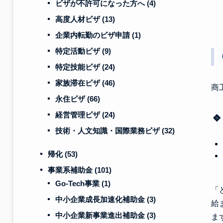
ビザが不許可になった方へ
(4)
高度人材ビザ
(13)
企業内転勤のビザ申請
(1)
特定活動ビザ
(9)
特定技能ビザ
(24)
家族滞在ビザ
(46)
商
永住ビザ
(66)
経営管理ビザ
(24)

技術・人文知識・国際業務ビザ
(32)
帰化
(53)
事業系補助金
(101)
Go-Tech事業
(1)
「
中小企業成長加速化補助金
(3)
給
中小企業新事業進出補助金
(3)
ま