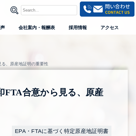
の声
会社案内・報酬表
採用情報
アクセス
ら見る、原産地証明の重要性
印FTA合意から見る、原産
EPA・FTAに基づく特定原産地証明書