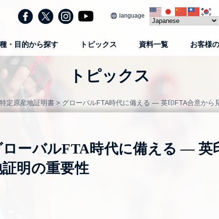
language
種・目的から探す
トピックス
資料一覧
お客様
トピックス
く特定原産地証明書
>
グローバルFTA時代に備える ― 英印FTA合意か
グローバルFTA時代に備える ― 英
地証明の重要性