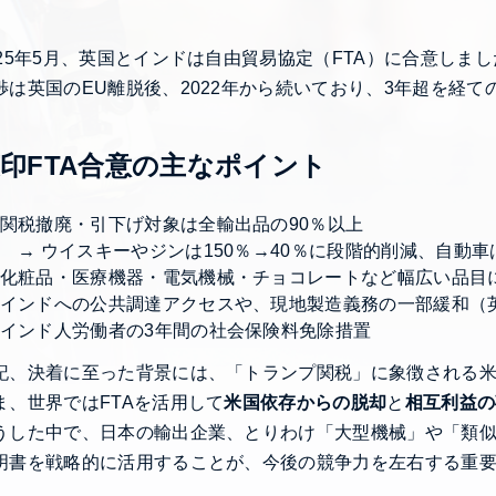
025年5月、英国とインドは自由貿易協定（FTA）に合意しま
渉は英国のEU離脱後、2022年から続いており、3年超を経て
印FTA合意の主なポイント
関税撤廃・引下げ対象は全輸出品の90％以上
→ ウイスキーやジンは150％→40％に段階的削減、自動車は
化粧品・医療機器・電気機械・チョコレートなど幅広い品目
インドへの公共調達アクセスや、現地製造義務の一部緩和（英
インド人労働者の3年間の社会保険料免除措置
記、決着に至った背景には、「トランプ関税」に象徴される
ま、世界ではFTAを活用して
米国依存からの脱却
と
相互利益の
うした中で、日本の輸出企業、とりわけ「大型機械」や「類
明書を戦略的に活用することが、今後の競争力を左右する重