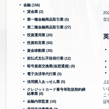
金融
(156)
貸金業
(2)
2
第一種金融商品取引業
(5)
交
第二種金融商品取引業
(27)
投資運用業
(20)
英
投資助言業
(50)
資金移動業
(35)
前払式支払手段発行業
(12)
暗号資産交換業(仮想通貨)
(8)
電子決済等代行業
(5)
信用購入あっせん業
(5)
上
い
クレジットカード番号等取扱契約締
結事業
(8)
こ
金融内部監査
(16)
証