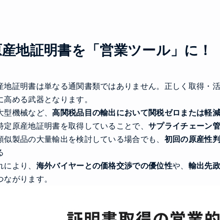
原産地証明書を「営業ツール」に！
産地証明書は単なる通関書類ではありません。正しく取得・
に高める武器となります。
大型機械など、
高関税品目の輸出において関税ゼロまたは軽
特定原産地証明書を取得していることで、
サプライチェーン
類似製品の大量輸出を検討している場合でも、
初回の原産性
る
れにより、
海外バイヤーとの価格交渉での優位性
や、
輸出先
つながります。