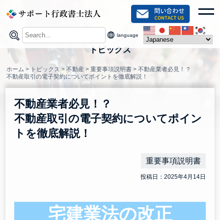
Skip
toggl
to
content
language
トピックス
ホーム
>
トピックス
>
不動産
>
重要事項説明書
>
不動産業者必見！？
不動産取引の電子契約についてポイントを徹底解説！
不動産業者必見！？
不動産取引の電子契約についてポイン
トを徹底解説！
重要事項説明書
投稿日：2025年4月14日
宅建業法の改正