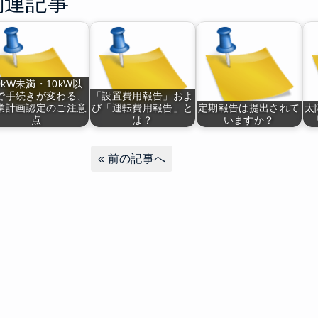
関連記事
0kW未満・10kW以
で手続きが変わる、
「設置費用報告」およ
業計画認定のご注意
び「運転費用報告」と
定期報告は提出されて
太
点
は？
いますか？
«
前の記事へ