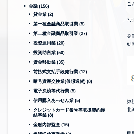
こ
金融
(156)
貸金業
(2)
7
第一種金融商品取引業
(5)
第二種金融商品取引業
(27)
発
投資運用業
(20)
効
投資助言業
(50)
資金移動業
(35)
前払式支払手段発行業
(12)
暗号資産交換業(仮想通貨)
(8)
電子決済等代行業
(5)
信用購入あっせん業
(5)
弊
北
クレジットカード番号等取扱契約締
結事業
(8)
金融内部監査
(16)