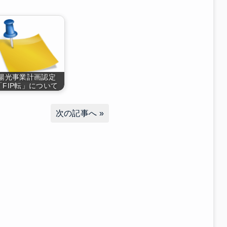
陽光事業計画認定
「FIP転」について
次の記事へ
»