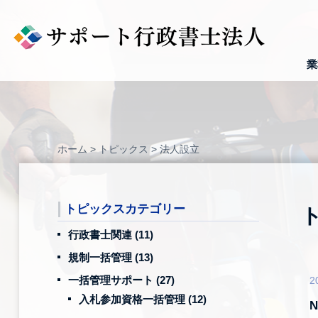
Skip
to
content
業
ホーム
>
トピックス
>
法人設立
トピックスカテゴリー
行政書士関連
(11)
規制一括管理
(13)
一括管理サポート
(27)
2
入札参加資格一括管理
(12)