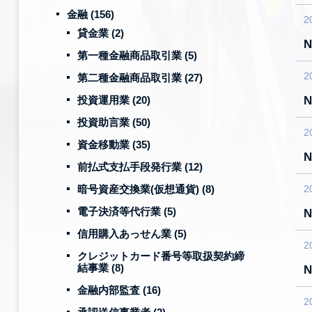
金融
(156)
2
貸金業
(2)
第一種金融商品取引業
(5)
2
第二種金融商品取引業
(27)
投資運用業
(20)
投資助言業
(50)
2
資金移動業
(35)
前払式支払手段発行業
(12)
暗号資産交換業(仮想通貨)
(8)
2
電子決済等代行業
(5)
信用購入あっせん業
(5)
2
クレジットカード番号等取扱契約締
結事業
(8)
金融内部監査
(16)
2