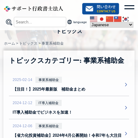
Skip
toggl
to
content
language
トピックス
ホーム
>
トピックス
>
事業系補助金
トピックスカテゴリー:
事業系補助金
2025-02-14
事業系補助金
【注目！】2025年最新版 補助金まとめ
2024-12-12
IT導入補助金
IT導入補助金でビジネスを加速！
2024-12-06
事業系補助金
【省力化投資補助金】2024年4月公募開始！令和7年も大注目