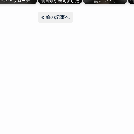
へのアプローチ
須書類が増えました
請について
の
«
前の記事へ