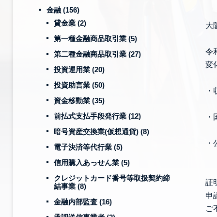
金融
(156)
貸金業
(2)
大
第一種金融商品取引業
(5)
令
第二種金融商品取引業
(27)
変
投資運用業
(20)
投資助言業
(50)
・
資金移動業
(35)
前払式支払手段発行業
(12)
・
暗号資産交換業(仮想通貨)
(8)
・
電子決済等代行業
(5)
信用購入あっせん業
(5)
クレジットカード番号等取扱契約締
証
結事業
(8)
申
金融内部監査
(16)
ご