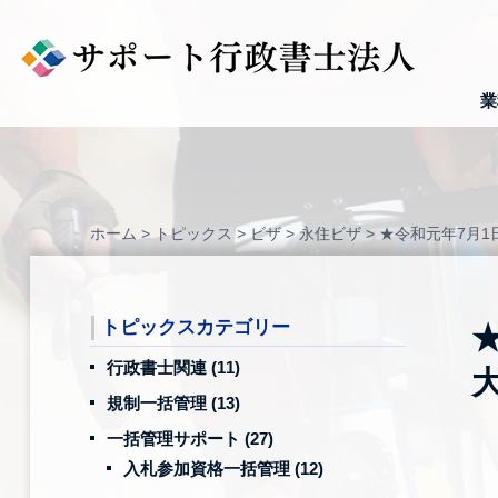
Skip
to
content
業
ホーム
>
トピックス
>
ビザ
>
永住ビザ
>
★令和元年7月
トピックスカテゴリー
行政書士関連
(11)
規制一括管理
(13)
一括管理サポート
(27)
入札参加資格一括管理
(12)