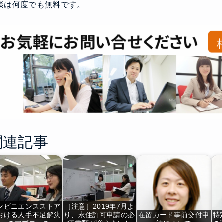
談は何度でも無料です。
関連記事
ンビニエンスストア
［注意］2019年7月よ
おける人手不足解決
り、永住許可申請の必
在留カード事前交付申
特