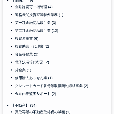
【金融】
(49)
金融許認可一括管理
(4)
適格機関投資家等特例業務
(1)
第一種金融商品取引業
(3)
第二種金融商品取引業
(12)
投資運用業
(6)
投資助言・代理業
(2)
資金移動業
(2)
電子決済等代行業
(2)
貸金業
(1)
信用購入あっせん業
(1)
クレジットカード番号等取扱契約締結事業
(2)
金融内部監査サポート
(2)
【不動産】
(34)
買取再販の不動産取得税の減額
(1)