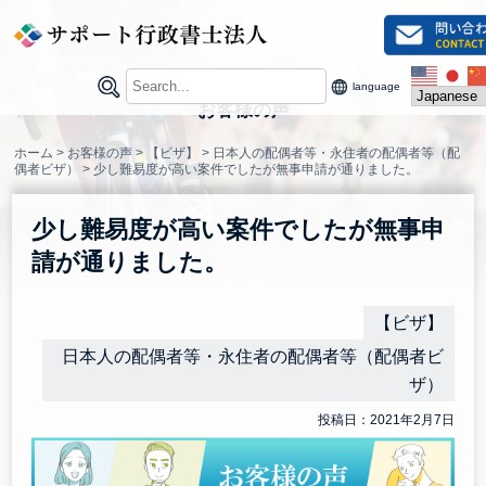
Skip
to
content
language
お客様の声
ホーム
>
お客様の声
>
【ビザ】
>
日本人の配偶者等・永住者の配偶者等（配
偶者ビザ）
>
少し難易度が高い案件でしたが無事申請が通りました。
少し難易度が高い案件でしたが無事申
請が通りました。
【ビザ】
日本人の配偶者等・永住者の配偶者等（配偶者ビ
ザ）
投稿日：2021年2月7日