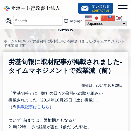
Skip
toggl
to
content
language
NEWS
ホーム
>
NEWS
>
労基旬報に取材記事が掲載されました-タイムマネジメント
で残業減（前）
労基旬報に取材記事が掲載されました-
タイムマネジメントで残業減（前）
投稿日：2014年10月28日
「労基旬報」に、弊社の日々の業務への取り組みが
掲載されました（2014年10月25日（土）掲載）。
（※
掲載記事はこちら
）
つい4年前までは、繁忙期ともなると
21時22時までの残業が当たり前だった弊社。